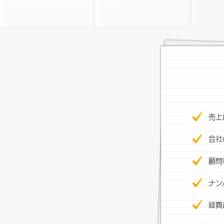
売上
会社
顧問
ナン
経費