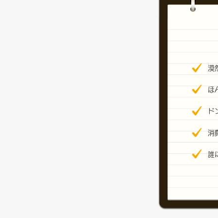
漠
ほ
ド
消
誰