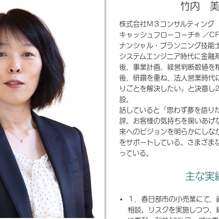
竹内 
株式会社M３コンサルティン
キャッシュフローコーチ® ／C
ナンシャル・プランニング技能
システムエンジニア時代に金融
後、事業計画、経営判断数値を
後、研鑽を重ね、法人営業時代
りごとを解決したい」と決意し2
設。
話していると「思わず夢を語り
評。お客様の気持ちを掬いあげ
来へのビジョンを明らかにしな
をサポートしている。さまざま
っている。
主な実
１．春日部市の小売業にて、
相談。リスクを実施しつつ、