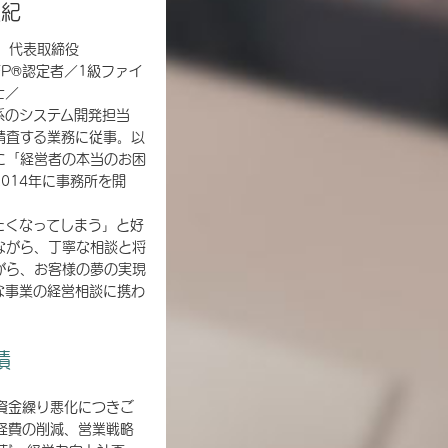
美紀
グ 代表取締役
FP®認定者／1級ファイ
士／
系のシステム開発担当
精査する業務に従事。以
に「経営者の本当のお困
014年に事務所を開
たくなってしまう」と好
ながら、丁寧な相談と将
がら、お客様の夢の実現
な事業の経営相談に携わ
績
資金繰り悪化につきご
経費の削減、営業戦略