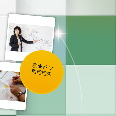
脱★ドン
毎月月末